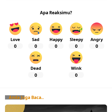
Apa Reaksimu?
Love
Sad
Happy
Sleepy
Angry
0
0
0
0
0
Dead
Wink
0
0
Anda Juga Baca..