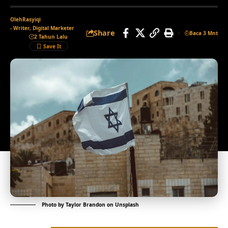
Oleh
Rasyiqi
- Writer, Digital Marketer
Share
Baca 3 Mnt
2 Tahun Lalu
Photo by
Taylor Brandon
on
Unsplash