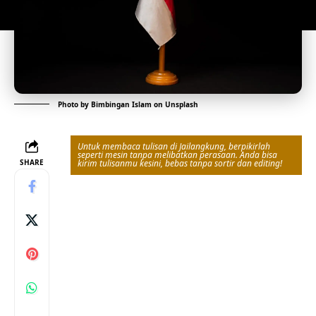
Photo by
Bimbingan Islam
on
Unsplash
Untuk membaca tulisan di Jailangkung, berpikirlah
seperti mesin tanpa melibatkan perasaan. Anda bisa
SHARE
kirim tulisanmu kesini, bebas tanpa sortir dan editing!