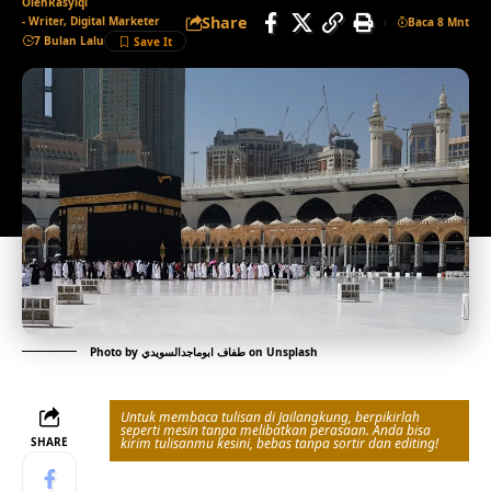
Oleh
Rasyiqi
Share
- Writer, Digital Marketer
Baca 8 Mnt
7 Bulan Lalu
Photo by
طفاف ابوماجدالسويدي
on
Unsplash
Untuk membaca tulisan di Jailangkung, berpikirlah
seperti mesin tanpa melibatkan perasaan. Anda bisa
SHARE
kirim tulisanmu kesini, bebas tanpa sortir dan editing!