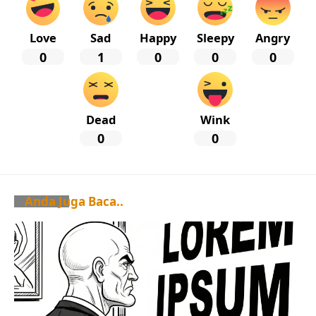
Love
Sad
Happy
Sleepy
Angry
0
1
0
0
0
Dead
Wink
0
0
Anda Juga Baca..