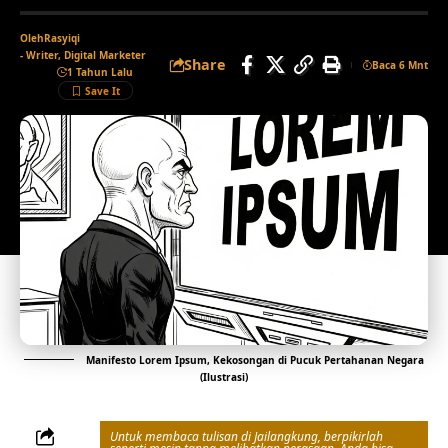
Oleh
Rasyiqi
- Writer, Digital Marketer
Share
Baca 6 Mnt
1 Tahun Lalu
Manifesto Lorem Ipsum, Kekosongan di Pucuk Pertahanan Negara
(Ilustrasi)
Untuk membaca tulisan di Jailangkung, berpikirlah