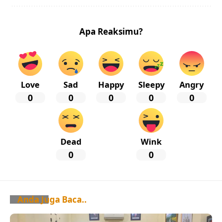
Apa Reaksimu?
Love
Sad
Happy
Sleepy
Angry
0
0
0
0
0
Dead
Wink
0
0
Anda Juga Baca..