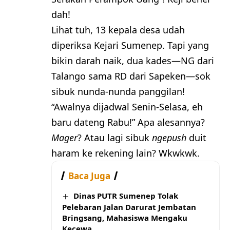
dah!
Lihat tuh, 13 kepala desa udah
diperiksa Kejari Sumenep. Tapi yang
bikin darah naik, dua kades—NG dari
Talango sama RD dari Sapeken—sok
sibuk nunda-nunda panggilan!
“Awalnya dijadwal Senin-Selasa, eh
baru dateng Rabu!” Apa alesannya?
Mager
? Atau lagi sibuk
ngepush
duit
haram ke rekening lain? Wkwkwk.
Baca Juga
Dinas PUTR Sumenep Tolak
Pelebaran Jalan Darurat Jembatan
Bringsang, Mahasiswa Mengaku
Kecewa