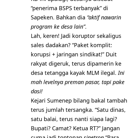
“penerima BSPS terbanyak” di
Sapeken. Bahkan dia
“aktif nawarin
program ke desa lain”
.
Lah, keren! Jadi koruptor sekaligus
sales dadakan? “Paket komplit:
korupsi + jaringan sindikat!” Duit
rakyat digeruk, terus dipamerin ke
desa tetangga kayak MLM ilegal.
Ini
mah levelnya preman pasar, tapi pake
dasi!
Kejari Sumenep bilang bakal tambah
terus jumlah tersangka. “Satu dinas,
satu balai, terus nanti siapa lagi?
Bupati? Camat? Ketua RT?” Jangan
cuma jadi tontonan
sinetron
“Para