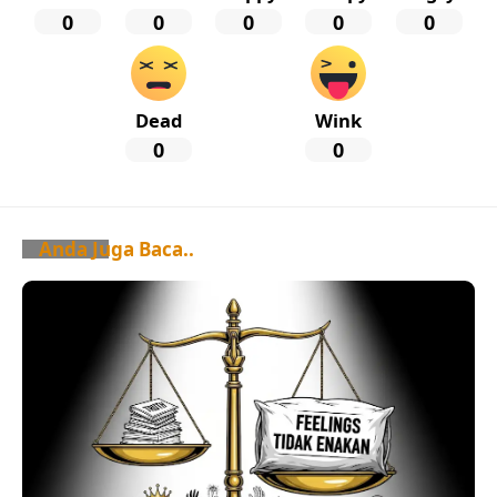
0
0
0
0
0
Dead
Wink
0
0
Anda Juga Baca..