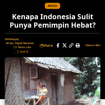
KRITIK
Kenapa Indonesia Sulit
Punya Pemimpin Hebat?
Oleh
Rasyiqi
- Writer, Digital Marketer
Share
Baca 6 Mnt
1 Tahun Lalu