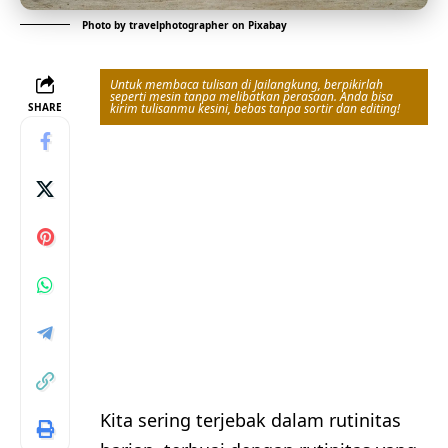
Photo by
travelphotographer
on
Pixabay
Untuk membaca tulisan di Jailangkung, berpikirlah
seperti mesin tanpa melibatkan perasaan. Anda bisa
SHARE
kirim tulisanmu kesini, bebas tanpa sortir dan editing!
Kita sering terjebak dalam rutinitas