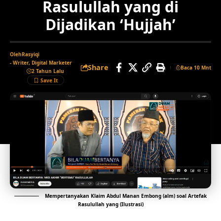
Rasulullah yang di
Dijadikan ‘Hujjah’
Oleh
Rasyiqi
- Writer, Digital Marketer
Share
Baca 10 Mnt
2 Tahun Lalu
Mempertanyakan Klaim Abdul Manan Embong (alm) soal Artefak
Rasulullah yang (Ilustrasi)