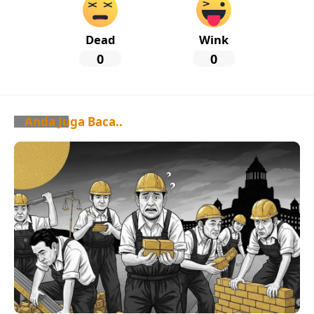
Dead
Wink
0
0
Anda Juga Baca..