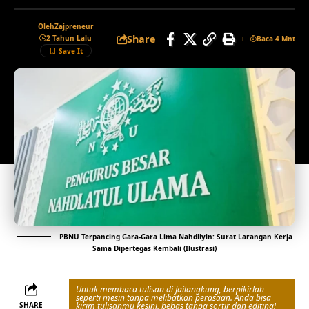
Oleh
Zajpreneur
Share
2 Tahun Lalu
Baca 4 Mnt
PBNU Terpancing Gara-Gara Lima Nahdliyin: Surat Larangan Kerja
Sama Dipertegas Kembali (Ilustrasi)
Untuk membaca tulisan di Jailangkung, berpikirlah
seperti mesin tanpa melibatkan perasaan. Anda bisa
SHARE
kirim tulisanmu kesini, bebas tanpa sortir dan editing!