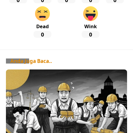
0
0
0
0
0
Dead
Wink
0
0
Anda Juga Baca..