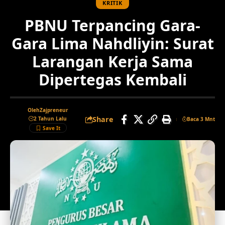
KRITIK
PBNU Terpancing Gara-
Gara Lima Nahdliyin: Surat
Larangan Kerja Sama
Dipertegas Kembali
Oleh
Zajpreneur
Share
2 Tahun Lalu
Baca 3 Mnt