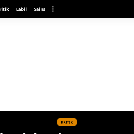
ritik
Labil
Sains
KRITIK