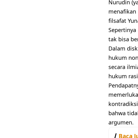
Nurudin (y
menafikan 
filsafat Y
Sepertinya
tak bisa b
Dalam disk
hukum non-
secara ilm
hukum rasi
Pendapatnya
memerlukan
kontradiks
bahwa tida
argumen.
Baca J