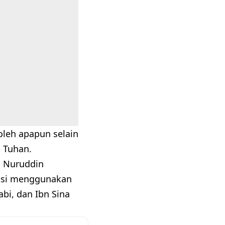
oleh apapun selain
h Tuhan.
d Nuruddin
dasi menggunakan
abi, dan Ibn Sina