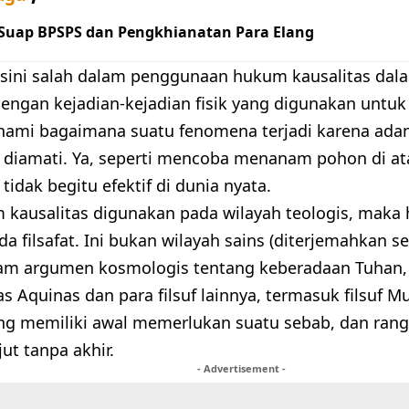
 Suap BPSPS dan Pengkhianatan Para Elang
 sini salah dalam penggunaan hukum kausalitas dal
dengan kejadian-kejadian fisik yang digunakan un
mi bagaimana suatu fenomena terjadi karena adan
 diamati. Ya, seperti mencoba menanam pohon di a
 tidak begitu efektif di dunia nyata.
 kausalitas digunakan pada wilayah teologis, maka
a filsafat. Ini bukan wilayah sains (diterjemahkan se
lam argumen kosmologis tentang keberadaan Tuhan
 Aquinas dan para filsuf lainnya, termasuk filsuf M
ng memiliki awal memerlukan suatu sebab, dan rangk
jut tanpa akhir.
- Advertisement -