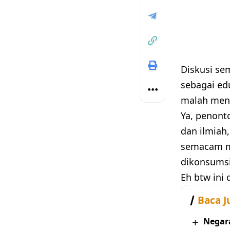
Diskusi se
sebagai ed
malah meni
Ya, penont
dan ilmiah
semacam ma
dikonsumsi
Eh btw ini 
Baca J
Negara