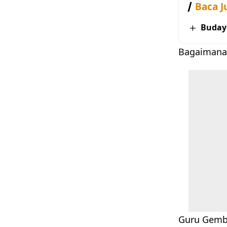
Baca J
Buday
Bagaimana
Guru Gembu