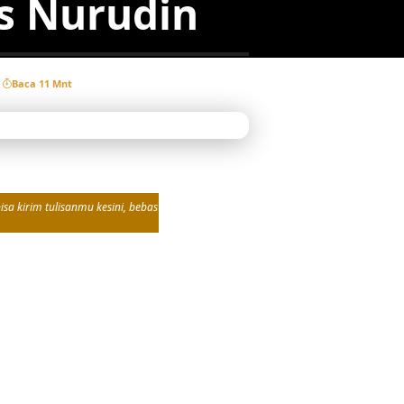
s Nurudin
Baca 11 Mnt
sa kirim tulisanmu kesini, bebas