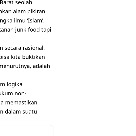
 Barat seolah
kan alam pikiran
gka ilmu ‘Islam’.
kanan junk food tapi
 secara rasional,
isa kita buktikan
 menurutnya, adalah
am logika
hukum non-
ita memastikan
an dalam suatu