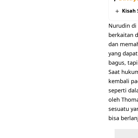
Kisah
Nurudin di
berkaitan 
dan memaha
yang dapat
bagus, tapi
Saat hukum
kembali pad
seperti da
oleh Thomas
sesuatu ya
bisa berlan