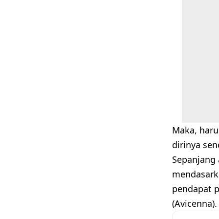
Maka, haru
dirinya sen
Sepanjang 
mendasarka
pendapat pa
(Avicenna).