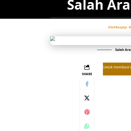
Salah Ar
Oleh
Rasyiqi
- 
Salah Ara
Untuk membaca tul
SHARE