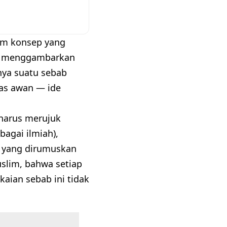
am konsep yang
tuk menggambarkan
ya suatu sebab
tas awan — ide
 harus merujuk
bagai ilmiah),
, yang dirumuskan
uslim, bahwa setiap
aian sebab ini tidak