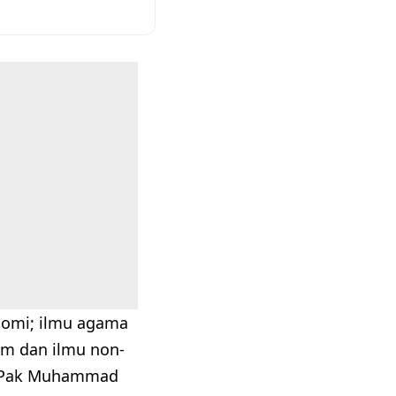
tomi; ilmu agama
am dan ilmu non-
eh Pak Muhammad