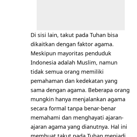
Di sisi lain, takut pada Tuhan bisa
dikaitkan dengan faktor agama.
Meskipun mayoritas penduduk
Indonesia adalah Muslim, namun
tidak semua orang memiliki
pemahaman dan kedekatan yang
sama dengan agama. Beberapa orang
mungkin hanya menjalankan agama
secara formal tanpa benar-benar
memahami dan menghayati ajaran-
ajaran agama yang dianutnya. Hal ini
membuat takut pada Tuhan menjadi