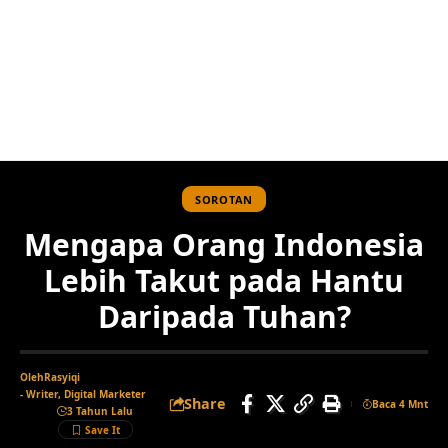
SOROTAN
Mengapa Orang Indonesia
Lebih Takut pada Hantu
Daripada Tuhan?
Oleh
Rasyiqi
- Writer, Digital Marketer
Share
Baca 4 Mnt
3 Tahun Lalu