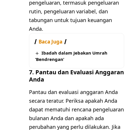
pengeluaran, termasuk pengeluaran
rutin, pengeluaran variabel, dan
tabungan untuk tujuan keuangan
Anda.
Baca Juga
Ibadah dalam Jebakan Umrah
‘Bendrengan’
7. Pantau dan Evaluasi Anggaran
Anda
Pantau dan evaluasi anggaran Anda
secara teratur. Periksa apakah Anda
dapat mematuhi rencana pengeluaran
bulanan Anda dan apakah ada
perubahan yang perlu dilakukan. Jika