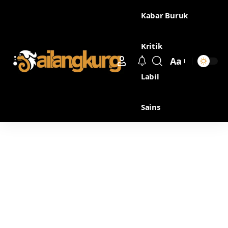
Kabar Buruk
Kritik
Aa
Labil
Sains