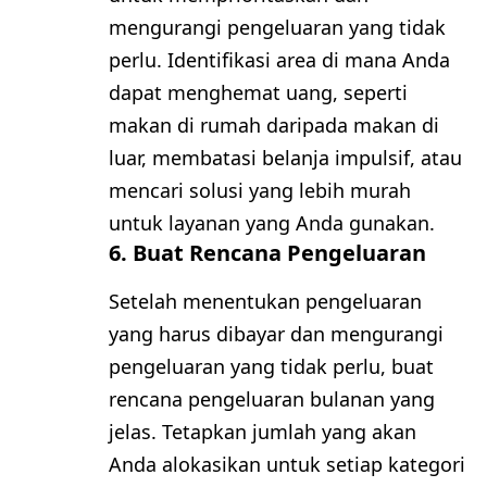
mengurangi pengeluaran yang tidak
perlu. Identifikasi area di mana Anda
dapat menghemat uang, seperti
makan di rumah daripada makan di
luar, membatasi belanja impulsif, atau
mencari solusi yang lebih murah
untuk layanan yang Anda gunakan.
6. Buat Rencana Pengeluaran
Setelah menentukan pengeluaran
yang harus dibayar dan mengurangi
pengeluaran yang tidak perlu, buat
rencana pengeluaran bulanan yang
jelas. Tetapkan jumlah yang akan
Anda alokasikan untuk setiap kategori