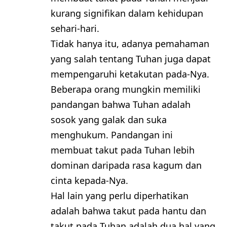
kurang signifikan dalam kehidupan
sehari-hari.
Tidak hanya itu, adanya pemahaman
yang salah tentang Tuhan juga dapat
mempengaruhi ketakutan pada-Nya.
Beberapa orang mungkin memiliki
pandangan bahwa Tuhan adalah
sosok yang galak dan suka
menghukum. Pandangan ini
membuat takut pada Tuhan lebih
dominan daripada rasa kagum dan
cinta kepada-Nya.
Hal lain yang perlu diperhatikan
adalah bahwa takut pada hantu dan
takut pada Tuhan adalah dua hal yang