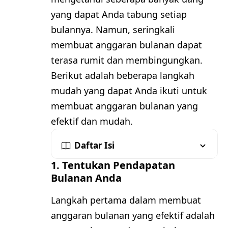
yang dapat Anda tabung setiap
bulannya. Namun, seringkali
membuat anggaran bulanan dapat
terasa rumit dan membingungkan.
Berikut adalah beberapa langkah
mudah yang dapat Anda ikuti untuk
membuat anggaran bulanan yang
efektif dan mudah.
Daftar Isi
1. Tentukan Pendapatan
Bulanan Anda
Langkah pertama dalam membuat
anggaran bulanan yang efektif adalah