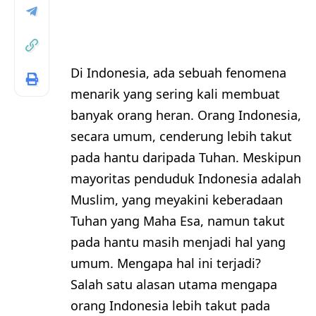
Di Indonesia, ada sebuah fenomena
menarik yang sering kali membuat
banyak orang heran. Orang Indonesia,
secara umum, cenderung lebih takut
pada hantu daripada Tuhan. Meskipun
mayoritas penduduk Indonesia adalah
Muslim, yang meyakini keberadaan
Tuhan yang Maha Esa, namun takut
pada hantu masih menjadi hal yang
umum. Mengapa hal ini terjadi?
Salah satu alasan utama mengapa
orang Indonesia lebih takut pada