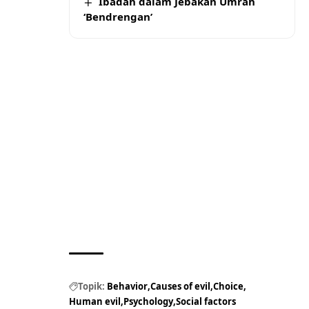
Ibadah dalam Jebakan Umrah
‘Bendrengan’
Topik:
Behavior
Causes of evil
Choice
Human evil
Psychology
Social factors