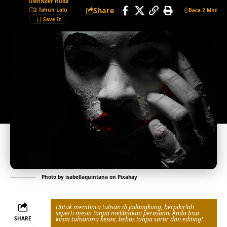
Oleh
Noer Huda
Share
2 Tahun Lalu
Baca 2 Mnt
Photo by
isabellaquintana
on
Pixabay
Untuk membaca tulisan di Jailangkung, berpikirlah
seperti mesin tanpa melibatkan perasaan. Anda bisa
SHARE
kirim tulisanmu kesini, bebas tanpa sortir dan editing!