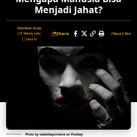
Menjadi Jahat?
Oleh
Noer Huda
Share
2 Tahun Lalu
Baca 2 Mnt
Photo by
isabellaquintana
on
Pixabay