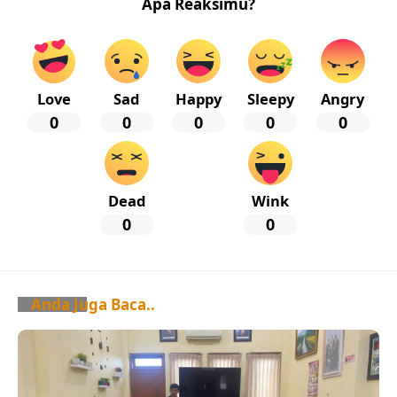
Apa Reaksimu?
Love
Sad
Happy
Sleepy
Angry
0
0
0
0
0
Dead
Wink
0
0
Anda Juga Baca..