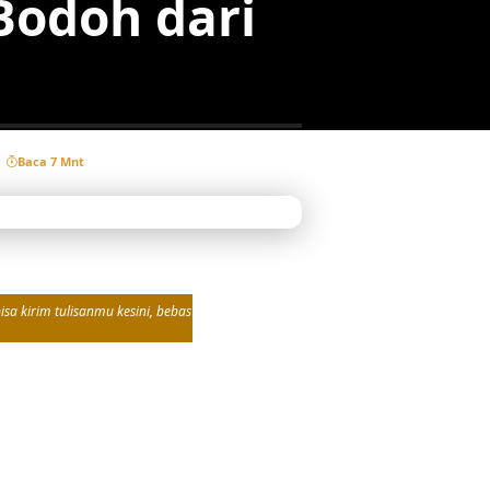
odoh dari
Baca 7 Mnt
sa kirim tulisanmu kesini, bebas