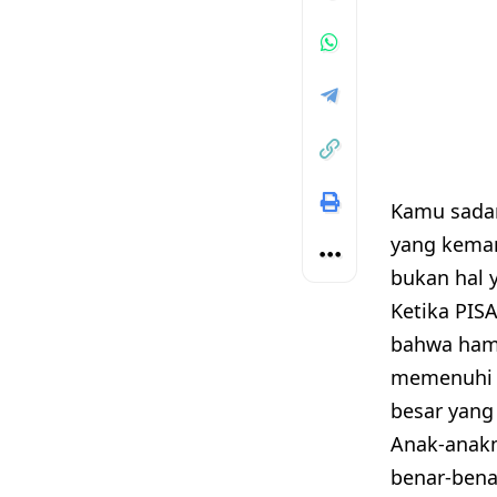
Kamu sadar
yang kemam
bukan hal 
Ketika PIS
bahwa hamp
memenuhi s
besar yang
Anak-anakm
benar-bena