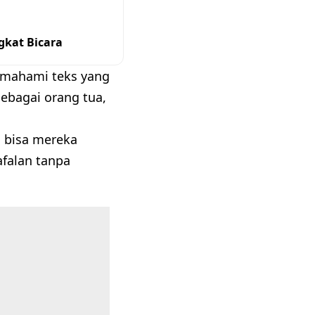
gkat Bicara
emahami teks yang
sebagai orang tua,
 bisa mereka
afalan tanpa