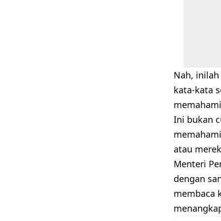
Nah, inila
kata-kata s
memahami a
Ini bukan 
memahami i
atau merek
Menteri Pe
dengan san
membaca ka
menangkap 