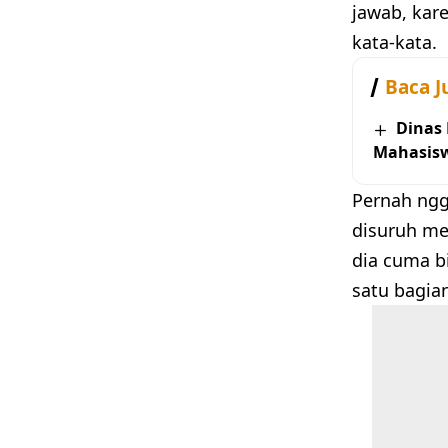
jawab, kar
kata-kata.
Baca J
Dinas
Mahasis
Pernah ngg
disuruh me
dia cuma b
satu bagian