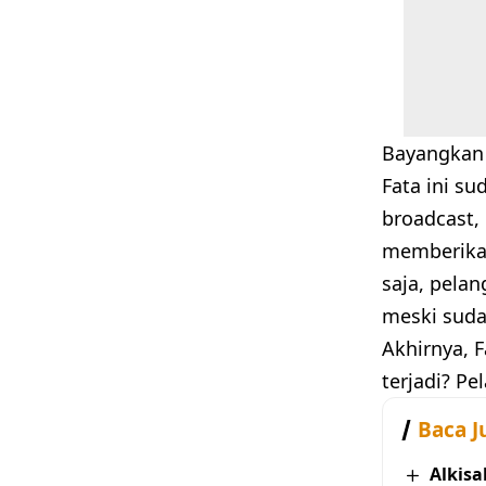
Bayangkan 
Fata ini s
broadcast,
memberikan 
saja, pela
meski suda
Akhirnya, 
terjadi? P
Baca J
Alkisa