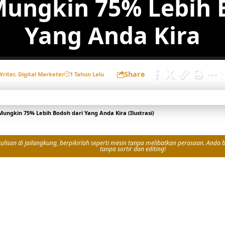
ungkin 75% Lebih B
Yang Anda Kira
Share
Writer, Digital Marketer
1 Tahun Lalu
ngkin 75% Lebih Bodoh dari Yang Anda Kira (Ilustrasi)
isan di Jailangkung, berpikirlah seperti mesin tanpa melibatkan perasaan. Anda bi
tanpa sortir dan editing!