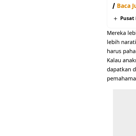
Baca J
Pusat
Mereka leb
lebih nara
harus paha
Kalau ana
dapatkan d
pemahaman