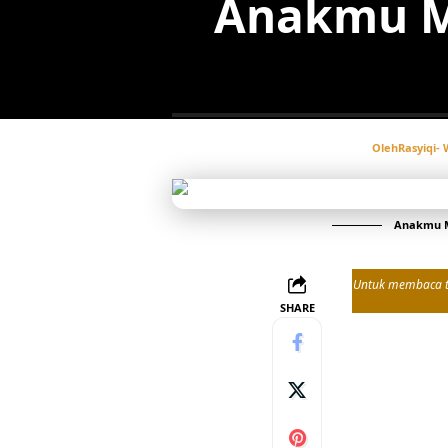
Anakmu M
Oleh
Rasyiqi
- 
Anakmu Mu
Untuk membaca tul
SHARE