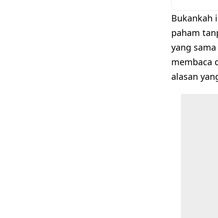
Bukankah i
paham tanp
yang sama 
membaca de
alasan yang