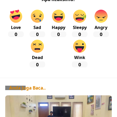
Love
Sad
Happy
Sleepy
Angry
0
0
0
0
0
Dead
Wink
0
0
Anda Juga Baca..