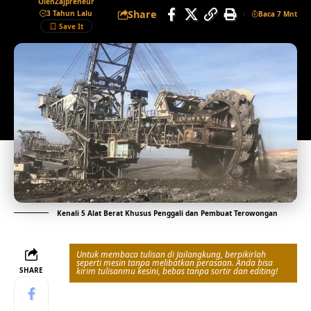
Oleh
Zajpreneur
Share
3 Tahun Lalu
Baca 7 Mnt
Kenali 5 Alat Berat Khusus Penggali dan Pembuat Terowongan
Untuk membaca tulisan di Jailangkung, berpikirlah
seperti mesin tanpa melibatkan perasaan. Anda bisa
SHARE
kirim tulisanmu kesini, bebas tanpa sortir dan editing!