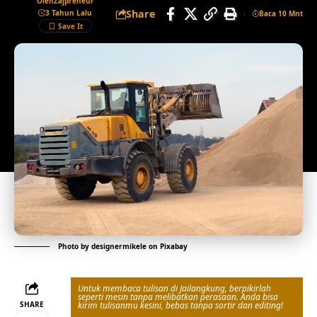
Oleh
Zajpreneur
Share
3 Tahun Lalu
Baca 10 Mnt
Photo by
designermikele
on
Pixabay
Untuk membaca tulisan di Jailangkung, berpikirlah
seperti mesin tanpa melibatkan perasaan. Anda bisa
SHARE
kirim tulisanmu kesini, bebas tanpa sortir dan editing!