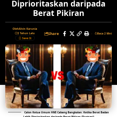
Diprioritaskan daripada
Berat Pikiran
Oleh
Alvin Karunia
Share
2 Tahun Lalu
Baca 2 Mnt
Calon Ketua Umum HMI Cabang Bangkalan: Ketika Berat Badan
Lebih Diprioritaskan daripada Berat Pikiran (Ilustrasi)