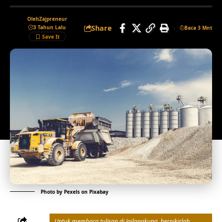
Oleh
Zajpreneur
Share
3 Tahun Lalu
Baca 3 Mnt
Photo by
Pexels
on
Pixabay
Untuk membaca tulisan di Jailangkung, berpikirlah