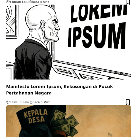
9 Bulan Lalu
Baca 4 Mnt
Manifesto Lorem Ipsum, Kekosongan di Pucuk
Pertahanan Negara
1 Tahun Lalu
Baca 6 Mnt