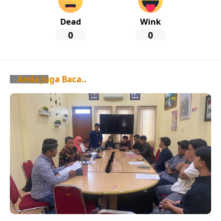
Dead
Wink
0
0
Anda Juga Baca..