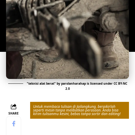
"
teknisi alat berat
" by
parolanharahap
is licensed under
CC BY-NC
2.0
Untuk membaca tulisan di Jailangkung, berpikirlah
seperti mesin tanpa melibatkan perasaan. Anda bisa
SHARE
kirim tulisanmu kesini, bebas tanpa sortir dan editing!