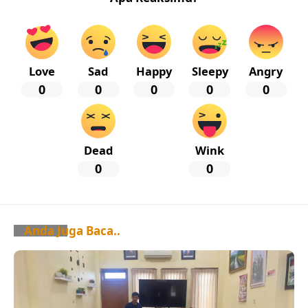
Love
Sad
Happy
Sleepy
Angry
0
0
0
0
0
Dead
Wink
0
0
Anda Juga Baca..