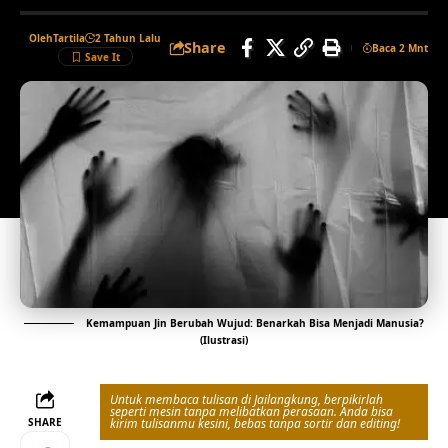
Oleh
Tartila
2 Tahun Lalu
Share
Baca 2 Mnt
Kemampuan Jin Berubah Wujud: Benarkah Bisa Menjadi Manusia?
(Ilustrasi)
Untuk membaca tulisan di Jailangkung, berpikirlah
seperti mesin tanpa melibatkan perasaan. Anda bisa
SHARE
kirim tulisanmu kesini, bebas tanpa sortir dan editing!