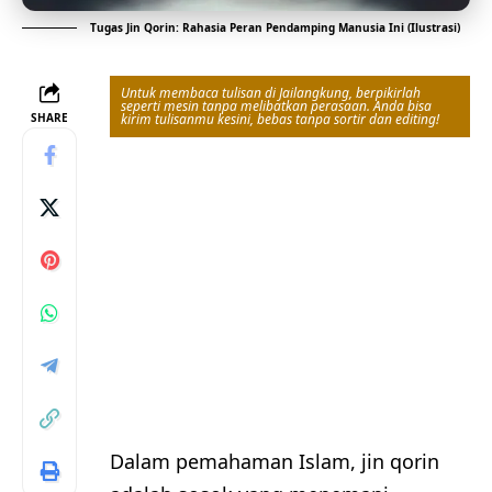
Tugas Jin Qorin: Rahasia Peran Pendamping Manusia Ini (Ilustrasi)
Untuk membaca tulisan di Jailangkung, berpikirlah
seperti mesin tanpa melibatkan perasaan. Anda bisa
SHARE
kirim tulisanmu kesini, bebas tanpa sortir dan editing!
Dalam pemahaman Islam, jin qorin