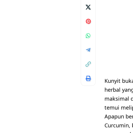
Kunyit buk
herbal yan
maksimal d
temui meli
Apapun ben
Curcumin, 