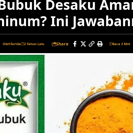
 Bubuk Desaku Ama
minum? Ini Jawaban
Share
Oleh
Tartila
2 Tahun Lalu
Baca 2 Mnt