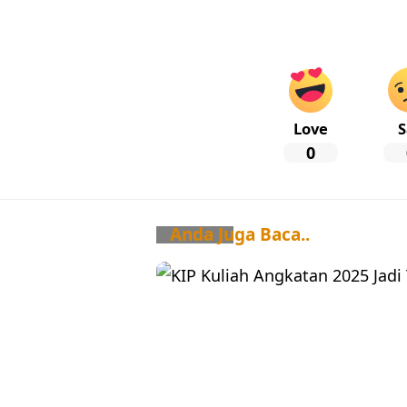
Love
S
0
Anda Juga Baca..