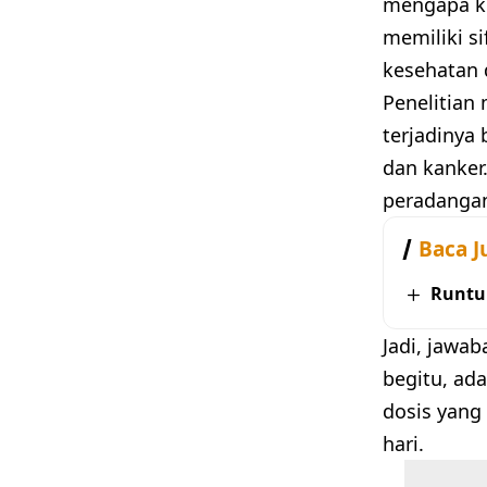
mengapa ku
memiliki si
kesehatan 
Penelitian
terjadinya 
dan kanker
peradangan
Baca J
Runtu
Jadi, jawa
begitu, ada
dosis yang 
hari.