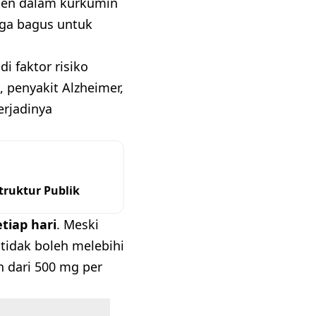
onen dalam kurkumin
ngga bagus untuk
 faktor risiko
, penyakit Alzheimer,
erjadinya
ruktur Publik
tiap hari
. Meski
 tidak boleh melebihi
h dari 500 mg per