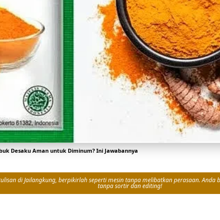
ubuk Desaku Aman untuk Diminum? Ini Jawabannya
isan di Jailangkung, berpikirlah seperti mesin tanpa melibatkan perasaan. Anda bi
tanpa sortir dan editing!