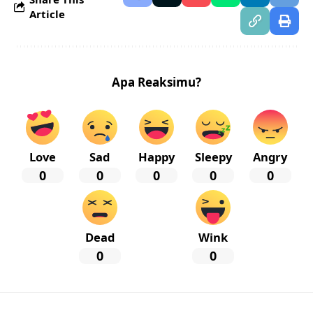
Article
Apa Reaksimu?
Love
Sad
Happy
Sleepy
Angry
0
0
0
0
0
Dead
Wink
0
0