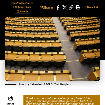
Oleh
Yudha Cilaros
Share
3 Tahun Lalu
Baca 5 Mnt
Photo by
Sebastien LE DEROUT
on
Unsplash
Untuk membaca tulisan di Jailangkung, berpikirlah
seperti mesin tanpa melibatkan perasaan. Anda bisa
SHARE
kirim tulisanmu kesini, bebas tanpa sortir dan editing!