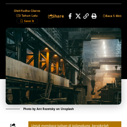
Oleh
Yudha Cilaros
Share
3 Tahun Lalu
Baca 5 Mnt
Photo by
Ant Rozetsky
on
Unsplash
Untuk membaca tulisan di Jailangkung, berpikirlah