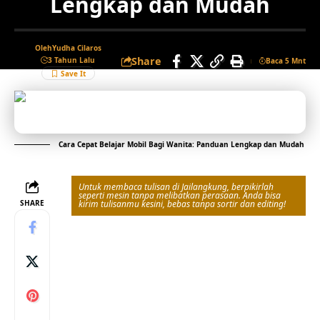
Lengkap dan Mudah
Oleh
Yudha Cilaros
Share
3 Tahun Lalu
Baca 5 Mnt
Cara Cepat Belajar Mobil Bagi Wanita: Panduan Lengkap dan Mudah
Untuk membaca tulisan di Jailangkung, berpikirlah
seperti mesin tanpa melibatkan perasaan. Anda bisa
SHARE
kirim tulisanmu kesini, bebas tanpa sortir dan editing!