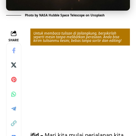
Photo by
NASA Hubble Space Telescope
on
Unsplash
Untuk membaca tulisan di Jailangkung, berpikirlah
seperti mesin tanpa melibatkan perasaan. Anda bisa
SHARE
kirim tulisanmu kesini, bebas tanpa sortir dan editing!
jfid –
Mari kita mulai perjalanan kita