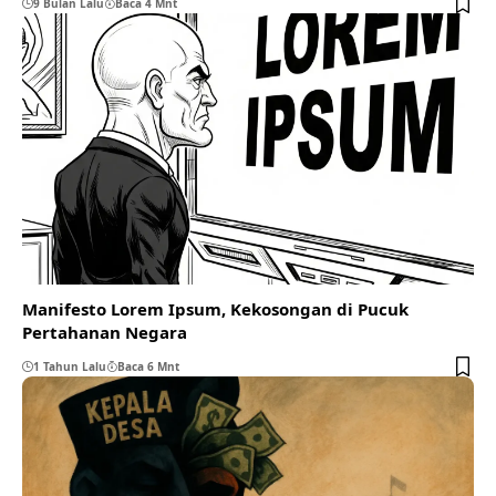
9 Bulan Lalu
Baca 4 Mnt
Manifesto Lorem Ipsum, Kekosongan di Pucuk
Pertahanan Negara
1 Tahun Lalu
Baca 6 Mnt