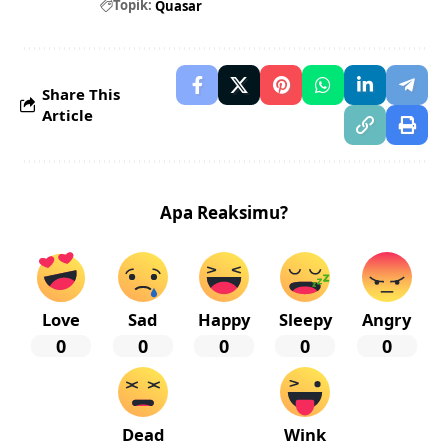
Topik:
Quasar
Share This
Article
Apa Reaksimu?
Love
Sad
Happy
Sleepy
Angry
0
0
0
0
0
Dead
Wink