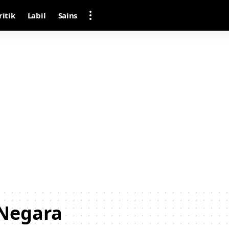
ritik
Labil
Sains
 Negara