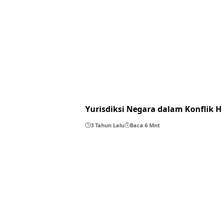
Yurisdiksi Negara dalam Konflik 
3 Tahun Lalu
Baca 6 Mnt