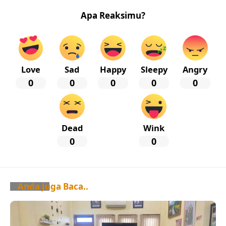
Apa Reaksimu?
Love
Sad
Happy
Sleepy
Angry
0
0
0
0
0
Dead
Wink
0
0
Anda Juga Baca..