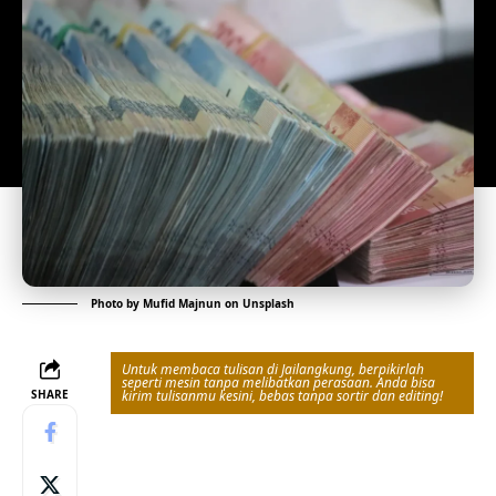
Photo by
Mufid Majnun
on
Unsplash
Untuk membaca tulisan di Jailangkung, berpikirlah
seperti mesin tanpa melibatkan perasaan. Anda bisa
SHARE
kirim tulisanmu kesini, bebas tanpa sortir dan editing!