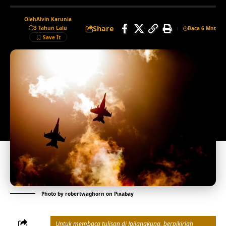
Oleh
Alvin Karunia
Share
3 Tahun Lalu
Baca 6 Mnt
Photo by
robertwaghorn
on
Pixabay
Untuk membaca tulisan di Jailangkung, berpikirlah