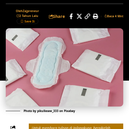
Oleh
Zajpreneur
Share
2 Tahun Lalu
Baca 4 Mnt
Photo by
pikulkeaw_333
on
Pixabay
Untuk membaca tulisan di Jailangkung, berpikirlah