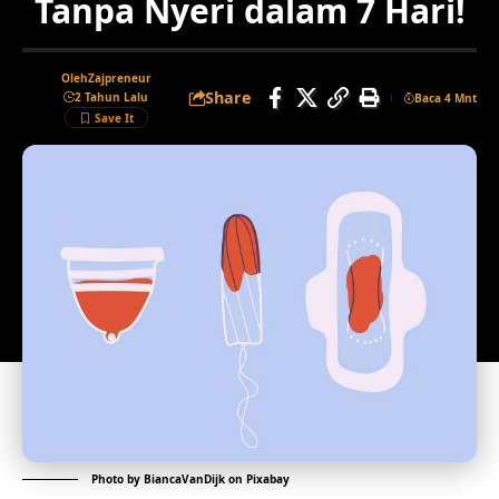
Tanpa Nyeri dalam 7 Hari!
Oleh
Zajpreneur
Share
2 Tahun Lalu
Baca 4 Mnt
Photo by
BiancaVanDijk
on
Pixabay