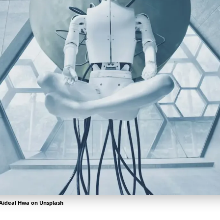
Aideal Hwa
on
Unsplash