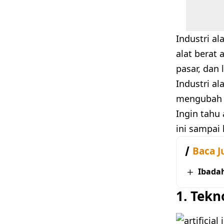
Industri al
alat berat
pasar, dan 
Industri al
mengubah c
Ingin tahu 
ini sampai
Baca J
Ibada
1. Tekn