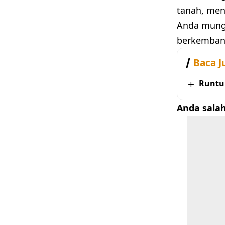
tanah, men
Anda mungk
berkembang
Baca J
Runtu
Anda salah