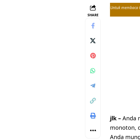
Untuk membaca tul
SHARE
jlk –
Anda m
monoton, 
Anda mungk