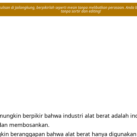
isan di Jailangkung, berpikirlah seperti mesin tanpa melibatkan perasaan. Anda bi
tanpa sortir dan editing!
ungkin berpikir bahwa industri alat berat adalah in
dan membosankan.
in beranggapan bahwa alat berat hanya digunakan