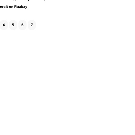
eralt
on
Pixabay
4
5
6
7