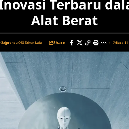
 Inovasi Terbaru dal
Alat Berat
Share
h
Zajpreneur
3 Tahun Lalu
Baca 11