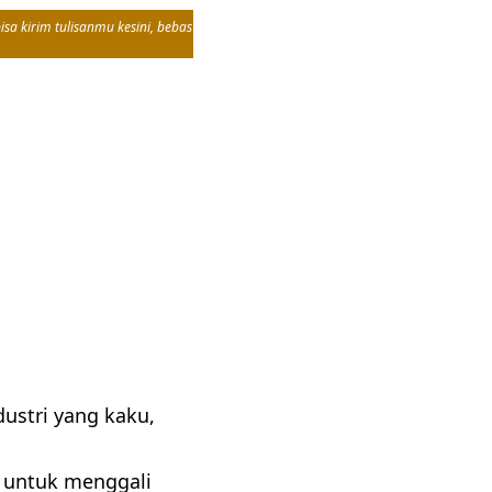
sa kirim tulisanmu kesini, bebas
dustri yang kaku,
 untuk menggali