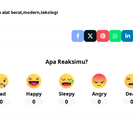
 alat berat
modern
tekologi
Apa Reaksimu?
ad
Happy
Sleepy
Angry
De
0
0
0
0