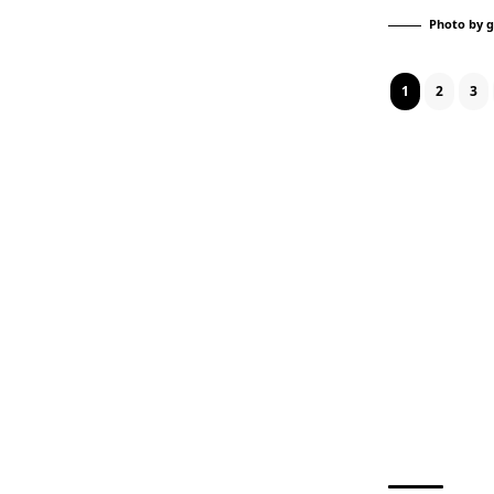
Photo by
g
1
2
3