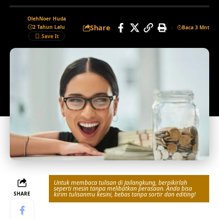
Oleh
Noer Huda
Share
2 Tahun Lalu
Baca 3 Mnt
Untuk membaca tulisan di Jailangkung, berpikirlah
seperti mesin tanpa melibatkan perasaan. Anda bisa
SHARE
kirim tulisanmu kesini, bebas tanpa sortir dan editing!