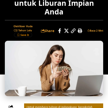
untuk Liburan Impian
Anda
Oleh
Noer Huda
Share
2 Tahun Lalu
Baca 2 Mnt
Untuk membaca tulisan di Jailangkung, berpikirlah