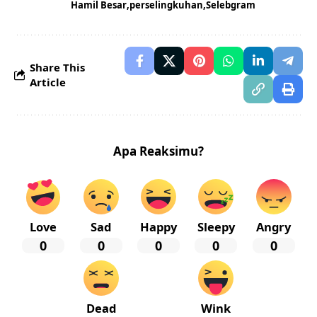
Hamil Besar
perselingkuhan
Selebgram
Share This
Article
Apa Reaksimu?
Love
Sad
Happy
Sleepy
Angry
0
0
0
0
0
Dead
Wink