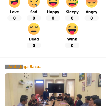
Love
Sad
Happy
Sleepy
Angry
0
0
0
0
0
Dead
Wink
0
0
Anda Juga Baca..