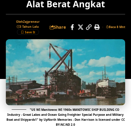
Alat Berat Angkat
Oleh
Zajpreneur
Share
3 Tahun Lalu
Baca 8 Mnt
"
US WI Manitowoc WI 1960s MANITOWIC SHIP BUILDING CO
Industry - Great Lakes and Ocean Going Freighter Special Purpose and Military
Boat and Shipyards1
" by
UpNorth Memories - Don Harrison
is licensed under
CC
BY-NC-ND 2.0