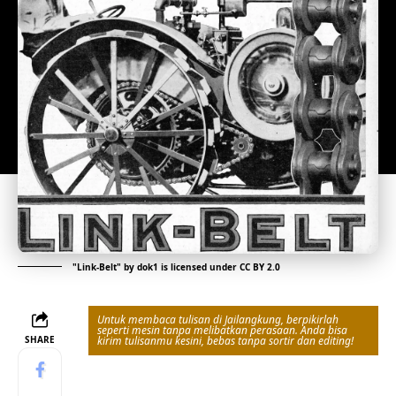
"
Link-Belt
" by
dok1
is licensed under
CC BY 2.0
Untuk membaca tulisan di Jailangkung, berpikirlah
seperti mesin tanpa melibatkan perasaan. Anda bisa
SHARE
kirim tulisanmu kesini, bebas tanpa sortir dan editing!