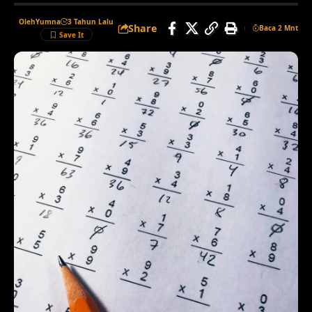
Oleh
Yumna
3 Tahun Lalu
Share
Baca 2 Mnt