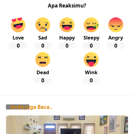
Apa Reaksimu?
Love
Sad
Happy
Sleepy
Angry
0
0
0
0
0
Dead
Wink
0
0
Anda Juga Baca..