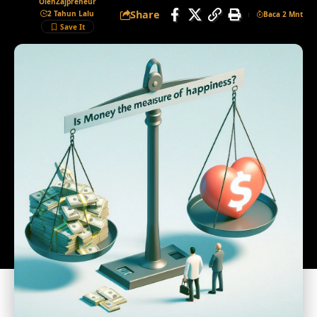
Oleh
Zajpreneur
Share
2 Tahun Lalu
Baca 2 Mnt