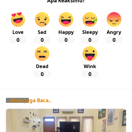
Apa Reaksimu?
Love
Sad
Happy
Sleepy
Angry
0
0
0
0
0
Dead
Wink
0
0
Anda Juga Baca..