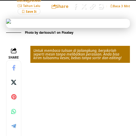
Oleh
Zajpreneur
Share
2 Tahun Lalu
Baca 3 Mnt
Photo by
darksouls1
on
Pixabay
Untuk membaca tulisan di Jailangkung, berpikirlah
seperti mesin tanpa melibatkan perasaan. Anda bisa
SHARE
kirim tulisanmu kesini, bebas tanpa sortir dan editing!