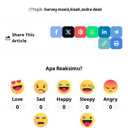
Topik:
harvey moeis
kisah
sndra dewi
Share This
Article
Apa Reaksimu?
Love
Sad
Happy
Sleepy
Angry
0
0
0
0
0