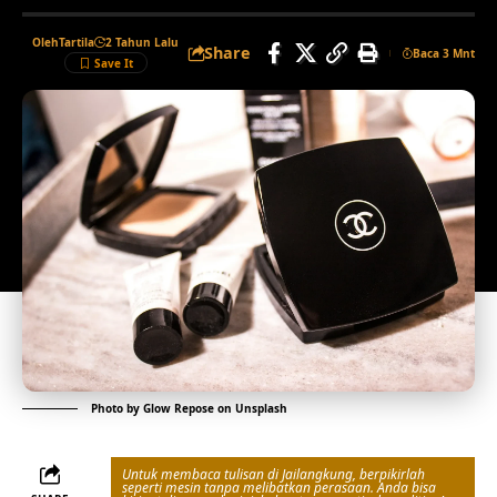
Oleh
Tartila
2 Tahun Lalu
Share
Baca 3 Mnt
Photo by
Glow Repose
on
Unsplash
Untuk membaca tulisan di Jailangkung, berpikirlah
seperti mesin tanpa melibatkan perasaan. Anda bisa