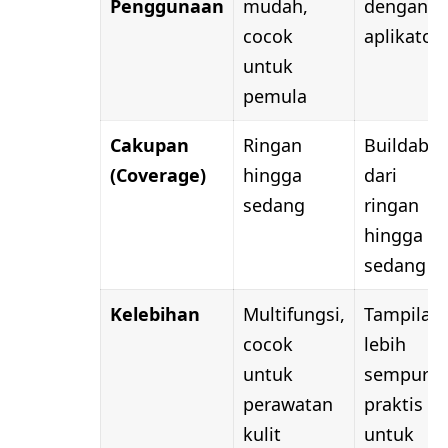
Penggunaan
mudah,
dengan
cocok
aplikator
untuk
pemula
Cakupan
Ringan
Buildable
(Coverage)
hingga
dari
sedang
ringan
hingga
sedang
Kelebihan
Multifungsi,
Tampilan
cocok
lebih
untuk
sempurna
perawatan
praktis
kulit
untuk