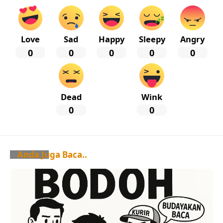
Love
Sad
Happy
Sleepy
Angry
0
0
0
0
0
Dead
Wink
0
0
Anda Juga Baca..