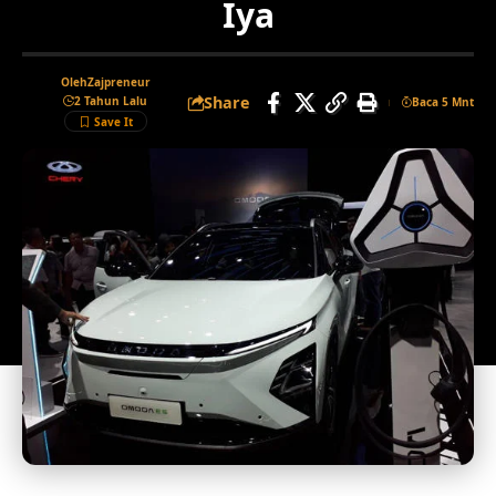
Iya
Oleh
Zajpreneur
Share
2 Tahun Lalu
Baca 5 Mnt