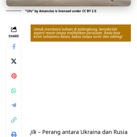
"
Ufo
" by
Amanclos
is licensed under
CC BY 2.0
Untuk membaca tulisan di Jailangkung, berpikirlah
seperti mesin tanpa melibatkan perasaan. Anda bisa
SHARE
kirim tulisanmu kesini, bebas tanpa sortir dan editing!
jlk
– Perang antara Ukraina dan Rusia