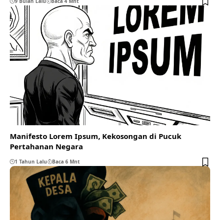
9 Bulan Lalu
Baca 4 Mnt
Manifesto Lorem Ipsum, Kekosongan di Pucuk
Pertahanan Negara
1 Tahun Lalu
Baca 6 Mnt