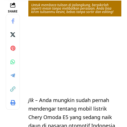
Untuk membaca tulisan di Jailangkung, berpikirlah
seperti mesin tanpa melibatkan perasaan. Anda bisa
SHARE
kirim tulisanmu kesini, bebas tanpa sortir dan editing!
jlk
– Anda mungkin sudah pernah
mendengar tentang mobil listrik
Chery Omoda E5 yang sedang naik
daun di pasaran otomotif Indonesia.