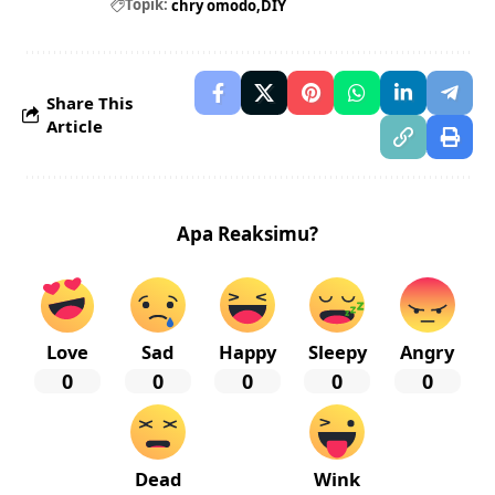
Topik:
chry omodo
DIY
Share This
Article
Apa Reaksimu?
Love
Sad
Happy
Sleepy
Angry
0
0
0
0
0
Dead
Wink