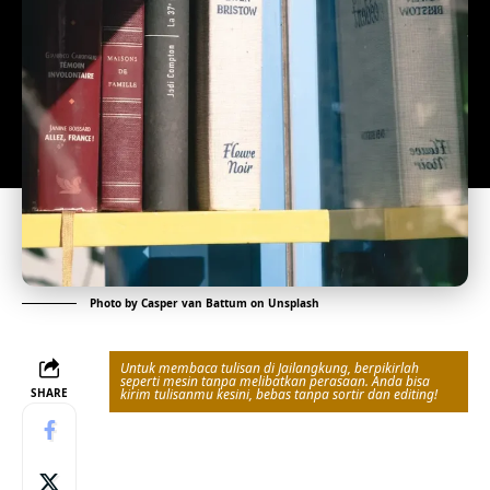
Photo by
Casper van Battum
on
Unsplash
Untuk membaca tulisan di Jailangkung, berpikirlah
seperti mesin tanpa melibatkan perasaan. Anda bisa
SHARE
kirim tulisanmu kesini, bebas tanpa sortir dan editing!