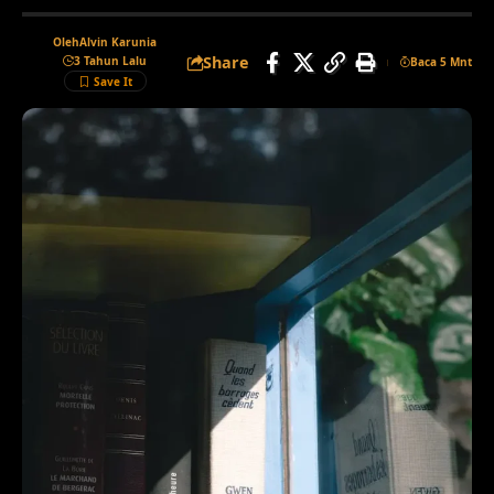
Oleh
Alvin Karunia
Share
3 Tahun Lalu
Baca 5 Mnt