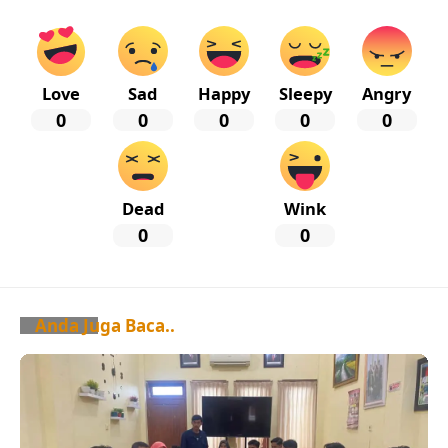
Love
Sad
Happy
Sleepy
Angry
0
0
0
0
0
Dead
Wink
0
0
Anda Juga Baca..