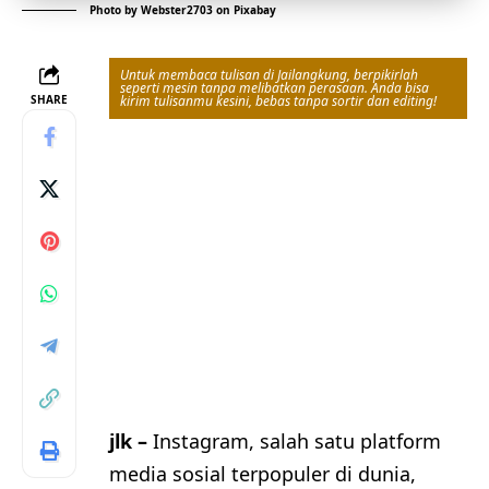
Photo by
Webster2703
on
Pixabay
Untuk membaca tulisan di Jailangkung, berpikirlah
seperti mesin tanpa melibatkan perasaan. Anda bisa
SHARE
kirim tulisanmu kesini, bebas tanpa sortir dan editing!
jlk –
Instagram, salah satu platform
media sosial terpopuler di dunia,