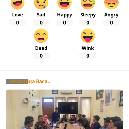
Love
Sad
Happy
Sleepy
Angry
0
0
0
0
0
Dead
Wink
0
0
Anda Juga Baca..