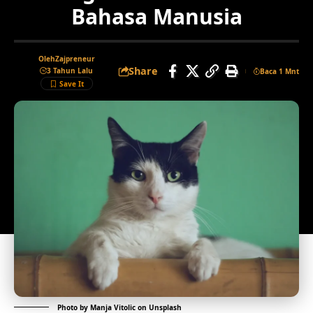
Bahasa Manusia
Oleh
Zajpreneur
Share
3 Tahun Lalu
Baca 1 Mnt
Photo by
Manja Vitolic
on
Unsplash