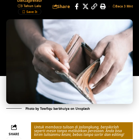
Oleh
Zajpreneur
Share
3 Tahun Lalu
Baca 3 Mnt
Photo by
Towfiqu barbhuiya
on
Unsplash
Untuk membaca tulisan di Jailangkung, berpikirlah
seperti mesin tanpa melibatkan perasaan. Anda bisa
SHARE
kirim tulisanmu kesini, bebas tanpa sortir dan editing!