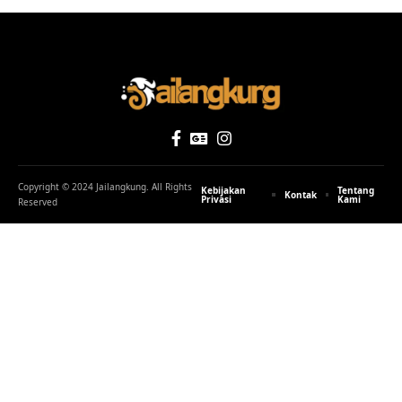
Photo by
alanajordan
on
Pixabay
Untuk membaca tulisan di Jailangkung, berpikirlah
seperti mesin tanpa melibatkan perasaan. Anda bisa
SHARE
kirim tulisanmu kesini, bebas tanpa sortir dan editing!