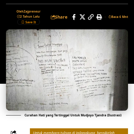
Oleh
Zajpreneur
Share
2 Tahun Lalu
Baca 6 Mnt
Curahan Hati yang Tertinggal Untuk Mudjoyo Tjandra (Ilustrasi)
Untuk membaca tulisan di Jailangkung, berpikirlah