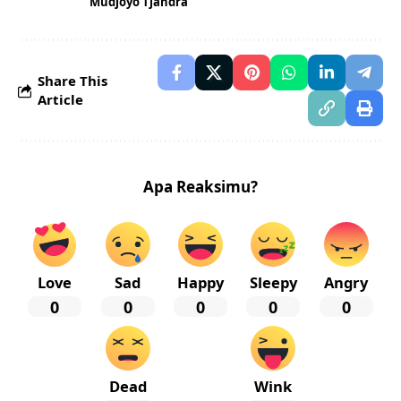
Mudjoyo Tjandra
Share This
Article
Apa Reaksimu?
Love
Sad
Happy
Sleepy
Angry
0
0
0
0
0
Dead
Wink