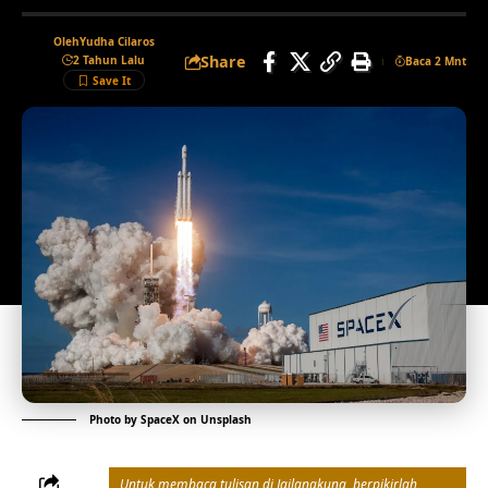
Oleh
Yudha Cilaros
Share
2 Tahun Lalu
Baca 2 Mnt
Photo by
SpaceX
on
Unsplash
Untuk membaca tulisan di Jailangkung, berpikirlah