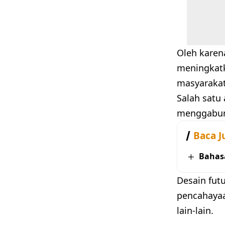
Oleh karen
meningkatk
masyarakat
Salah satu
menggabung
Baca J
Bahas
Desain fut
pencahayaa
lain-lain.