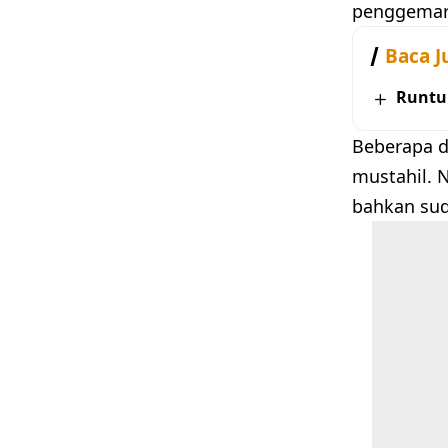
penggemar
Baca J
Runtu
Beberapa d
mustahil. 
bahkan sud