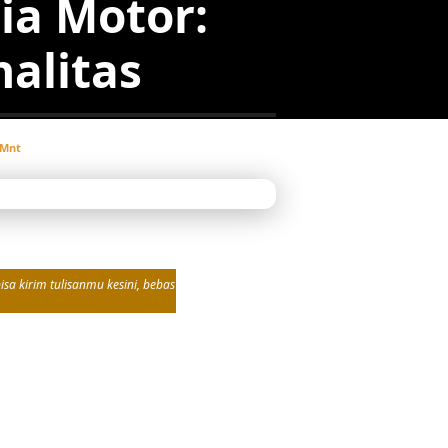
ia Motor:
alitas
 Mnt
sa kirim tulisanmu kesini, bebas