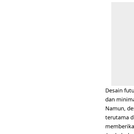
Desain fut
dan minima
Namun, des
terutama d
memberika