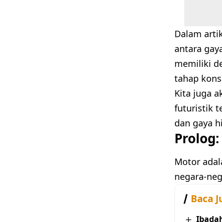
Dalam artik
antara gay
memiliki d
tahap kons
Kita juga 
futuristik
dan gaya h
Prolog:
Motor adal
negara-neg
Baca J
Ibada