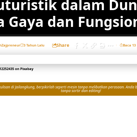
uturistik dalam Dun
a Gaya dan Fungsion
Share
h
Zajpreneur
3 Tahun Lalu
Baca 13
12252435
on
Pixabay
isan di Jailangkung, berpikirlah seperti mesin tanpa melibatkan perasaan. Anda bi
tanpa sortir dan editing!