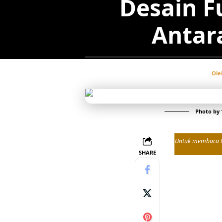
Desain F
Antar
Ole
Photo by
Untuk membaca tul
SHARE