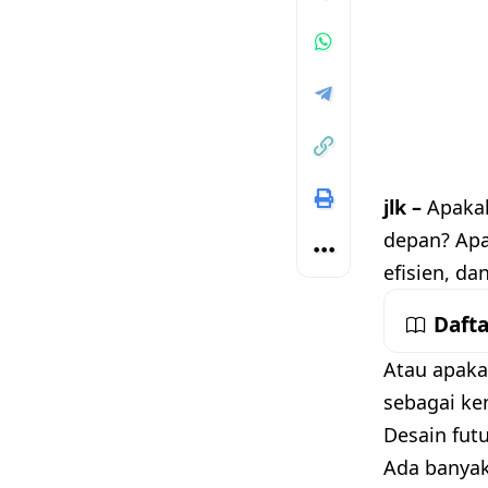
jlk –
Apaka
depan? Apa
efisien, da
Dafta
Atau apaka
sebagai k
Desain fut
Ada banyak 