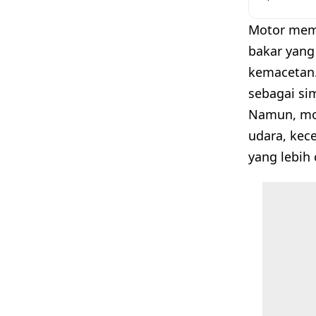
Motor memi
bakar yang
kemacetan. 
sebagai si
Namun, mot
udara, kece
yang lebih