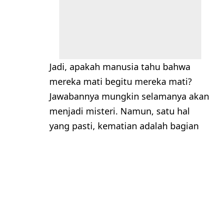
Jadi, apakah manusia tahu bahwa
mereka mati begitu mereka mati?
Jawabannya mungkin selamanya akan
menjadi misteri. Namun, satu hal
yang pasti, kematian adalah bagian
tak terpisahkan dari kehidupan, dan
menerima kenyataan ini adalah
langkah pertama menuju pemahaman
yang lebih dalam tentang misteri
kehidupan.