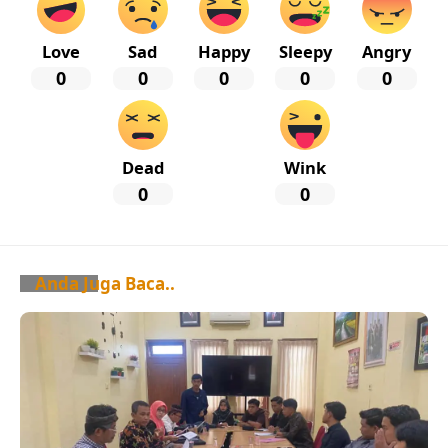
Love
Sad
Happy
Sleepy
Angry
0
0
0
0
0
Dead
Wink
0
0
Anda Juga Baca..