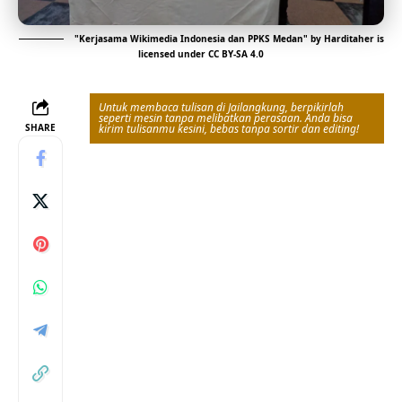
"
Kerjasama Wikimedia Indonesia dan PPKS Medan
" by
Harditaher
is
licensed under
CC BY-SA 4.0
Untuk membaca tulisan di Jailangkung, berpikirlah
seperti mesin tanpa melibatkan perasaan. Anda bisa
SHARE
kirim tulisanmu kesini, bebas tanpa sortir dan editing!