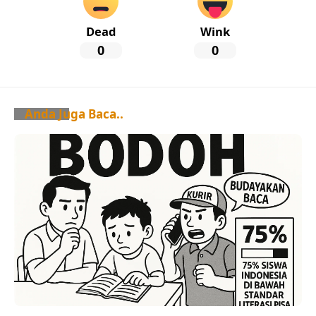
Dead
Wink
0
0
Anda Juga Baca..