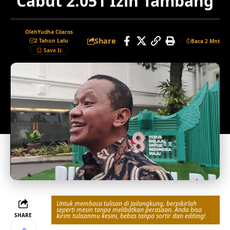
Cabut 2.051 Izin Tambang
Oleh
Yudha Cilaros
Share
2 Tahun Lalu
Baca 2 Mnt
Untuk membaca tulisan di Jailangkung, berpikirlah
seperti mesin tanpa melibatkan perasaan. Anda bisa
SHARE
kirim tulisanmu kesini, bebas tanpa sortir dan editing!