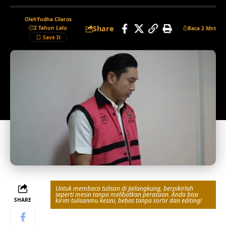
Oleh
Yudha Cilaros
Share
2 Tahun Lalu
Baca 2 Mnt
Untuk membaca tulisan di Jailangkung, berpikirlah
seperti mesin tanpa melibatkan perasaan. Anda bisa
SHARE
kirim tulisanmu kesini, bebas tanpa sortir dan editing!