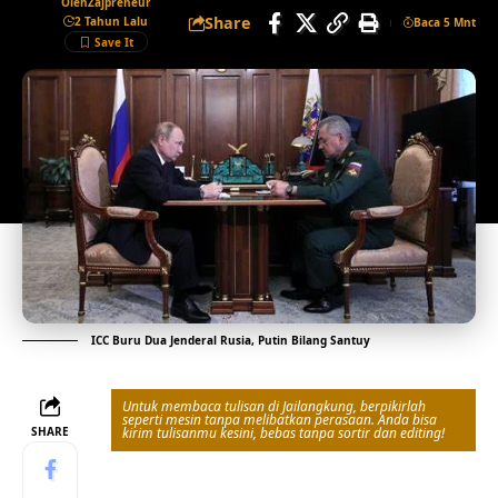
Oleh
Zajpreneur
Share
2 Tahun Lalu
Baca 5 Mnt
ICC Buru Dua Jenderal Rusia, Putin Bilang Santuy
Untuk membaca tulisan di Jailangkung, berpikirlah
seperti mesin tanpa melibatkan perasaan. Anda bisa
SHARE
kirim tulisanmu kesini, bebas tanpa sortir dan editing!