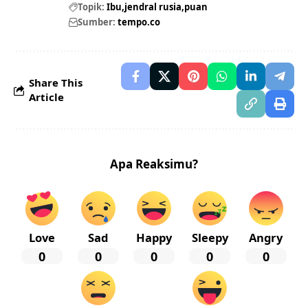
Topik:
Ibu
jendral rusia
puan
Sumber:
tempo.co
Share This
Article
Apa Reaksimu?
Love
Sad
Happy
Sleepy
Angry
0
0
0
0
0