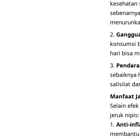
kesehatan 
sebenarnya
menurunkan
Ganggua
konsumsi b
hari bisa 
Pendara
sebaiknya 
salisilat 
Manfaat Ja
Selain efek
jeruk nipis:
Anti-inf
membantu 