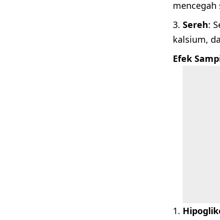
mencegah s
Sereh
: 
kalsium, da
Efek Samp
Hipogli