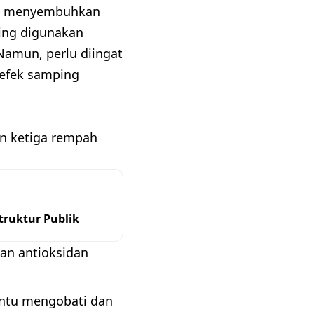
lam menyembuhkan
ring digunakan
Namun, perlu diingat
 efek samping
n ketiga rempah
ruktur Publik
dan antioksidan
ntu mengobati dan