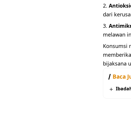
Antioks
dari kerusa
Antimik
melawan in
Konsumsi r
memberikan
bijaksana 
Baca J
Ibada