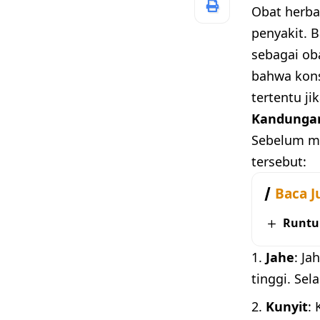
Obat herba
penyakit. B
sebagai ob
bahwa kons
tertentu ji
Kandungan
Sebelum me
tersebut:
Baca J
Runtu
Jahe
: Ja
tinggi. Se
Kunyit
: