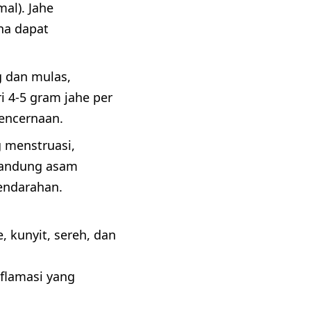
al). Jahe
na dapat
 dan mulas,
 4-5 gram jahe per
encernaan.
 menstruasi,
gandung asam
pendarahan.
, kunyit, sereh, dan
flamasi yang