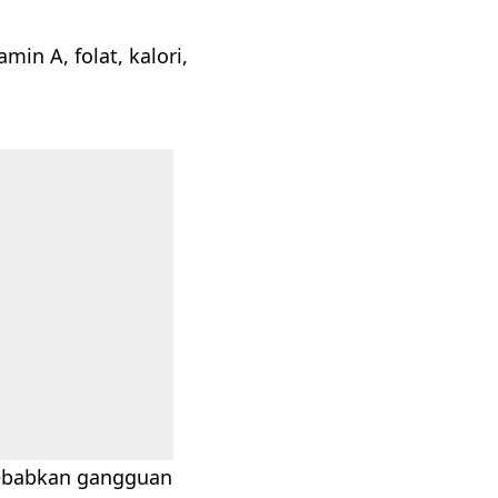
min A, folat, kalori,
yebabkan gangguan