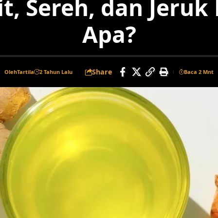
t, Sereh, dan Jeruk
Apa?
Share
Oleh
Tartila
2 Tahun Lalu
Baca 2 Mnt