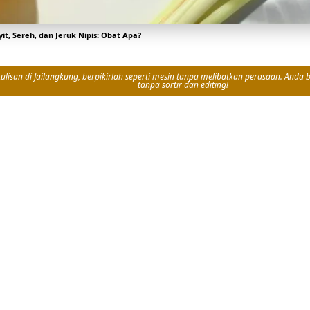
yit, Sereh, dan Jeruk Nipis: Obat Apa?
isan di Jailangkung, berpikirlah seperti mesin tanpa melibatkan perasaan. Anda bi
tanpa sortir dan editing!