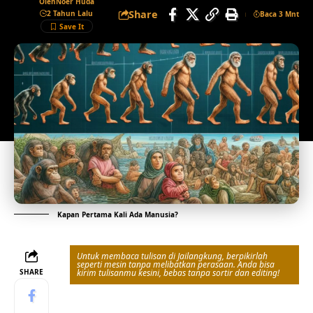
Oleh
Noer Huda
Share
2 Tahun Lalu
Baca 3 Mnt
Kapan Pertama Kali Ada Manusia?
Untuk membaca tulisan di Jailangkung, berpikirlah
seperti mesin tanpa melibatkan perasaan. Anda bisa
SHARE
kirim tulisanmu kesini, bebas tanpa sortir dan editing!