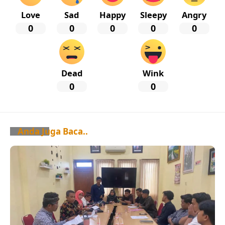
Love
Sad
Happy
Sleepy
Angry
0
0
0
0
0
Dead
Wink
0
0
Anda Juga Baca..