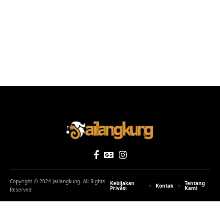
Daftar Buah Terlarang yang Sebaiknya Dihindari Setelah Minum
Kopi
Untuk membaca tulisan di Jailangkung, berpikirlah
seperti mesin tanpa melibatkan perasaan. Anda bisa
SHARE
kirim tulisanmu kesini, bebas tanpa sortir dan editing!