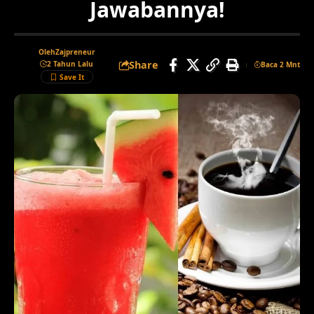
Jawabannya!
Oleh
Zajpreneur
Share
2 Tahun Lalu
Baca 2 Mnt