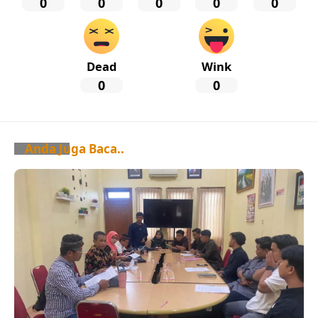
0
0
0
0
0
Dead
Wink
0
0
Anda Juga Baca..