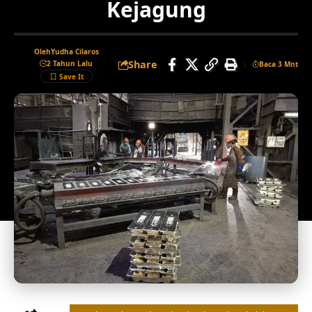
Kejagung
Oleh
Yudha Cilaros
Share
2 Tahun Lalu
Baca 3 Mnt