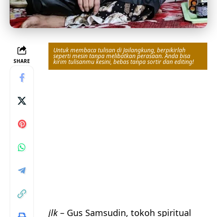
Untuk membaca tulisan di Jailangkung, berpikirlah
seperti mesin tanpa melibatkan perasaan. Anda bisa
SHARE
kirim tulisanmu kesini, bebas tanpa sortir dan editing!
jlk
– Gus Samsudin, tokoh spiritual