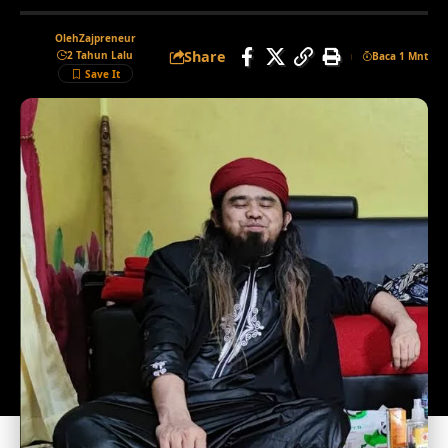
Oleh
Zajpreneur
Share
2 Tahun Lalu
Baca 1 Mnt