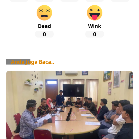
Dead
Wink
0
0
Anda Juga Baca..