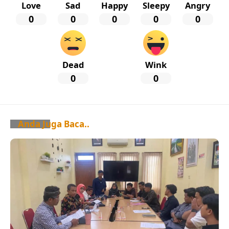
Love
Sad
Happy
Sleepy
Angry
0
0
0
0
0
Dead
Wink
0
0
Anda Juga Baca..