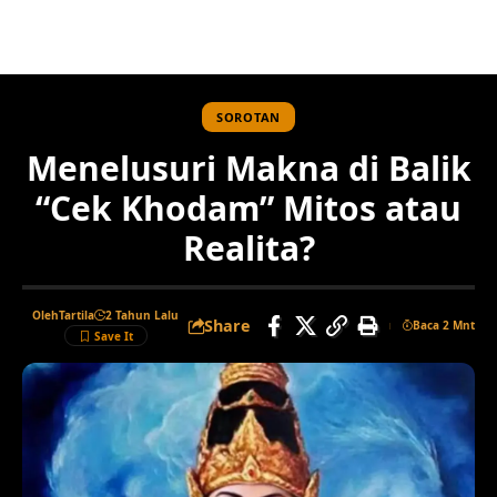
SOROTAN
Menelusuri Makna di Balik
“Cek Khodam” Mitos atau
Realita?
Oleh
Tartila
2 Tahun Lalu
Share
Baca 2 Mnt